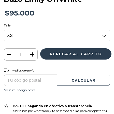
$95.000
Talle
CAMBIAR CP
Entregas para el CP:
Medios de envío
CALCULAR
No sé mi código postal
15% OFF pagando en efectivo o transferencia
escribinos por whatsapp y te pasamos el alias para completar tu