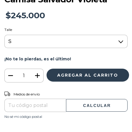
$245.000
Talle
¡No te lo pierdas, es el último!
CAMBIAR CP
Entregas para el CP:
Medios de envío
CALCULAR
No sé mi código postal