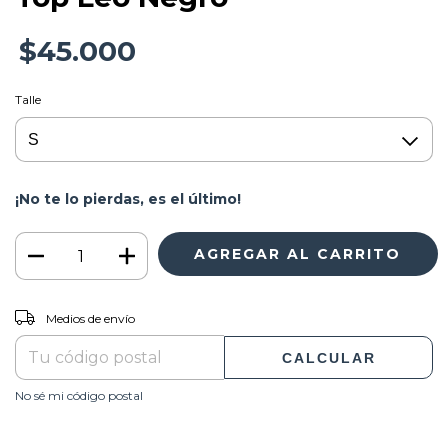
$45.000
Talle
¡No te lo pierdas, es el último!
CAMBIAR CP
Entregas para el CP:
Medios de envío
CALCULAR
No sé mi código postal