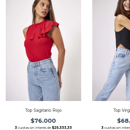
Top Sagitario Rojo
Top Vir
$76.000
$68
3
cuotas sin interés de
$25.333,33
3
cuotas sin inte