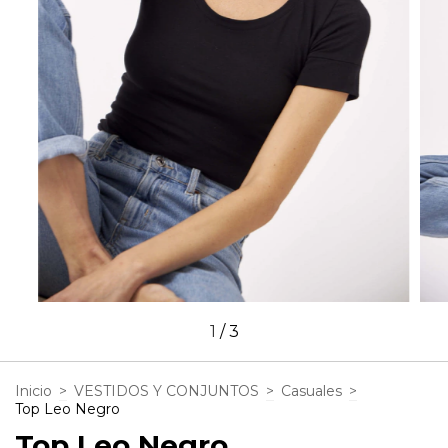
1
/
3
Inicio
>
VESTIDOS Y CONJUNTOS
>
Casuales
>
Top Leo Negro
Top Leo Negro