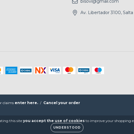
bisovi@gmail.com
Av. Libertador 3100, Salta
r claims
enter here.
/
Cancel your order
ting this site
you accept the use of cookies
to improve your shopping e
UNDERSTOOD