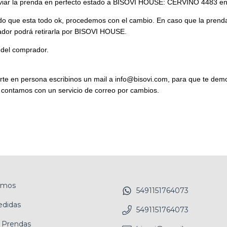
viar la prenda en perfecto estado a BISOVI HOUSE: CERVIÑO 4483 en 
ndo que esta todo ok, procedemos con el cambio. En caso que la prenda
ador podrá retirarla por BISOVI HOUSE.
 del comprador.
arte en persona escribinos un mail a
info@bisovi.com
, para que te dem
 contamos con un servicio de correo por cambios.
omos
5491151764073
edidas
5491151764073
 Prendas