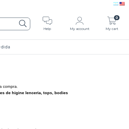
0
Help
My account
My cart
dida
la compra.
es de higine lenceria, tops, bodies